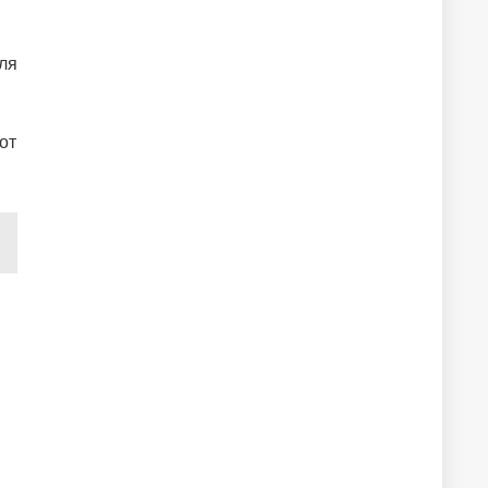
ля
от