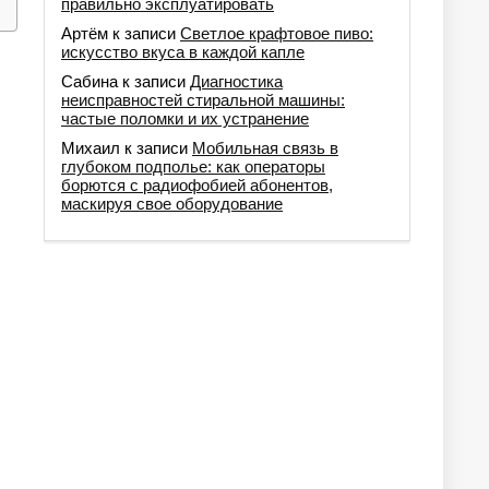
правильно эксплуатировать
Артём
к записи
Светлое крафтовое пиво:
искусство вкуса в каждой капле
Сабина
к записи
Диагностика
неисправностей стиральной машины:
частые поломки и их устранение
Михаил
к записи
Мобильная связь в
глубоком подполье: как операторы
борются с радиофобией абонентов,
маскируя свое оборудование