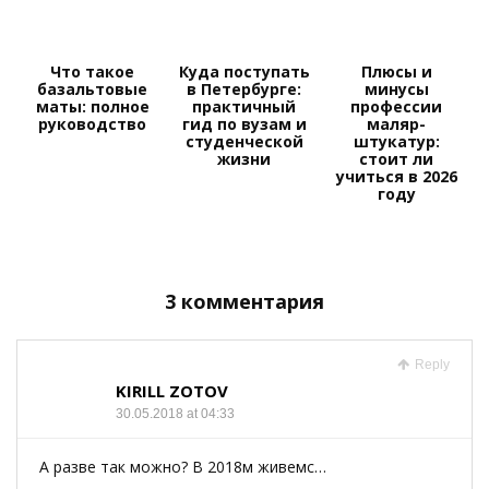
Что такое
Куда поступать
Плюсы и
базальтовые
в Петербурге:
минусы
маты: полное
практичный
профессии
руководство
гид по вузам и
маляр-
студенческой
штукатур:
жизни
стоит ли
учиться в 2026
году
3 комментария
Reply
KIRILL ZOTOV
30.05.2018 at 04:33
А разве так можно? В 2018м живемс…