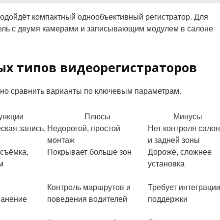
подойдёт компактный однообъективный регистратор. Для
дель с двумя камерами и записывающим модулем в салоне
ых типов видеорегистраторов
дно сравнить варианты по ключевым параметрам.
ункции
Плюсы
Минусы
еская запись,
Недорогой, простой
Нет контроля сало
монтаж
и задней зоны
 съёмка,
Покрывает больше зон
Дороже, сложнее
м
установка
Контроль маршрутов и
Требует интеграции
ранение
поведения водителей
поддержки