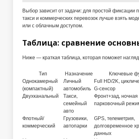
Выбор зависит от задачи: для простой фиксации 
такси и коммерческих перевозок лучше взять мо
или с облачным доступом.
Таблица: сравнение основн
Ниже — краткая таблица, которая поможет нагля
Тип
Назначение
Ключевые ф
Однокамерный
Личный
Full HD/2K, циклич
(компактный)
автомобиль
G-сенсор
Двухканальный
Такси,
Фронт+зад, ночная
семейный
парковочный режи
авто
Флотный/
Грузовики,
GPS, телеметрия,
коммерческий
автопарки
долговременное х
данных