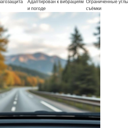
лагозащита
Адаптирован к вибрациям
Ограниченные угл
и погоде
съёмки