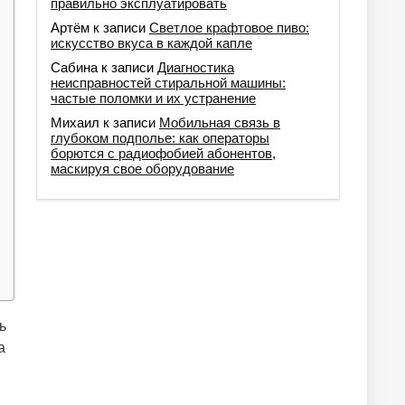
правильно эксплуатировать
Артём
к записи
Светлое крафтовое пиво:
искусство вкуса в каждой капле
Сабина
к записи
Диагностика
неисправностей стиральной машины:
частые поломки и их устранение
Михаил
к записи
Мобильная связь в
глубоком подполье: как операторы
борются с радиофобией абонентов,
маскируя свое оборудование
ь
а