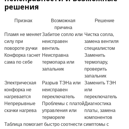
решения
Признак
Возможная
Решение
причина
Пламя не меняет
Забитое сопло или
Чистка сопла,
силу при
неисправен
замена вентиля
повороте ручки
вентиль
специалистом
Конфорка гаснет
Неисправна
Заменить
сама по себе
термопара или
термопару,
запальник
проверить
запальник
Электрическая
Разрыв ТЭНа или
Заменить ТЭН
конфорка не
неисправен
или
нагревается
переключатель
переключатель
Непрерывные
Проблемы с платой
Диагностика
скачки нагрева
управления или
платы, замена
термореле
компонентов
Таблица помогает быстро соотнести симптомы с