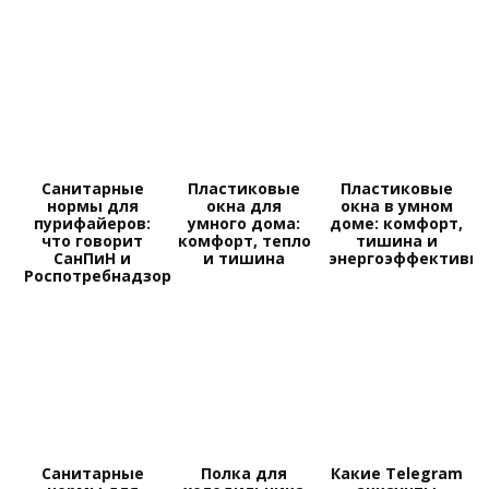
Санитарные
Пластиковые
Пластиковые
нормы для
окна для
окна в умном
пурифайеров:
умного дома:
доме: комфорт,
что говорит
комфорт, тепло
тишина и
СанПиН и
и тишина
энергоэффективно
Роспотребнадзор
Санитарные
Полка для
Какие Telegram