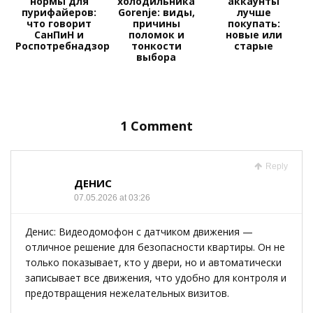
нормы для
холодильника
аккаунты
пурифайеров:
Gorenje: виды,
лучше
что говорит
причины
покупать:
СанПиН и
поломок и
новые или
Роспотребнадзор
тонкости
старые
выбора
1 Comment
Reply
ДЕНИС
07.05.2026 at 03:26
Денис: Видеодомофон с датчиком движения —
отличное решение для безопасности квартиры. Он не
только показывает, кто у двери, но и автоматически
записывает все движения, что удобно для контроля и
предотвращения нежелательных визитов.