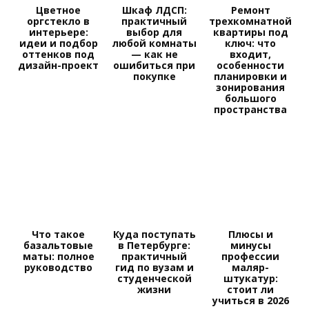
Цветное
Шкаф ЛДСП:
Ремонт
оргстекло в
практичный
трехкомнатной
интерьере:
выбор для
квартиры под
идеи и подбор
любой комнаты
ключ: что
оттенков под
— как не
входит,
дизайн-проект
ошибиться при
особенности
покупке
планировки и
зонирования
большого
пространства
Что такое
Куда поступать
Плюсы и
базальтовые
в Петербурге:
минусы
маты: полное
практичный
профессии
руководство
гид по вузам и
маляр-
студенческой
штукатур:
жизни
стоит ли
учиться в 2026