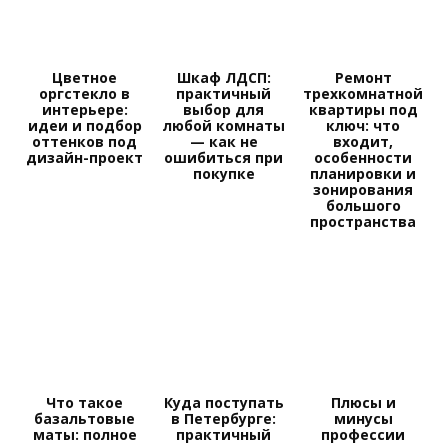
Цветное
Шкаф ЛДСП:
Ремонт
оргстекло в
практичный
трехкомнатной
интерьере:
выбор для
квартиры под
идеи и подбор
любой комнаты
ключ: что
оттенков под
— как не
входит,
дизайн-проект
ошибиться при
особенности
покупке
планировки и
зонирования
большого
пространства
Что такое
Куда поступать
Плюсы и
базальтовые
в Петербурге:
минусы
маты: полное
практичный
профессии