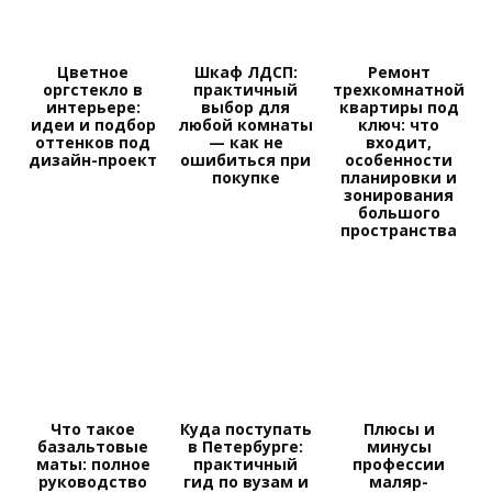
Цветное
Шкаф ЛДСП:
Ремонт
оргстекло в
практичный
трехкомнатной
интерьере:
выбор для
квартиры под
идеи и подбор
любой комнаты
ключ: что
оттенков под
— как не
входит,
дизайн-проект
ошибиться при
особенности
покупке
планировки и
зонирования
большого
пространства
Что такое
Куда поступать
Плюсы и
базальтовые
в Петербурге:
минусы
маты: полное
практичный
профессии
руководство
гид по вузам и
маляр-