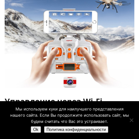
Управление через Wi-Fi
Мы используем куки для наилучшего представления
нашего сайта. Если Вы продолжите использовать сайт, мы
На коробке, в которой поставляется товар,
будем считать что Вас это устраивает.
присутствуют QR-коды, при помощи которых
Ok
Политика конфиденциальности
пользователь имеет возможность просто и быстро
скачать требуемое приложение на свой смартфон.