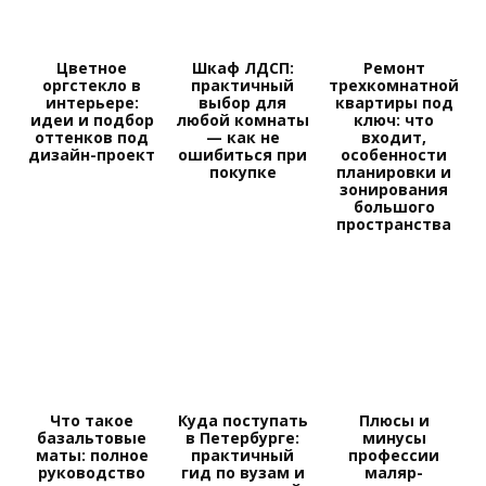
Цветное
Шкаф ЛДСП:
Ремонт
оргстекло в
практичный
трехкомнатной
интерьере:
выбор для
квартиры под
идеи и подбор
любой комнаты
ключ: что
оттенков под
— как не
входит,
дизайн-проект
ошибиться при
особенности
покупке
планировки и
зонирования
большого
пространства
Что такое
Куда поступать
Плюсы и
базальтовые
в Петербурге:
минусы
маты: полное
практичный
профессии
руководство
гид по вузам и
маляр-