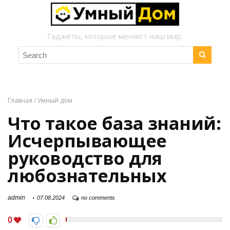
Гаджеты, которые меняют наш мир.
Главная
/
Умный дом
Что такое база знаний:
Исчерпывающее
руководство для
любознательных
admin
07.08.2024
no comments
0