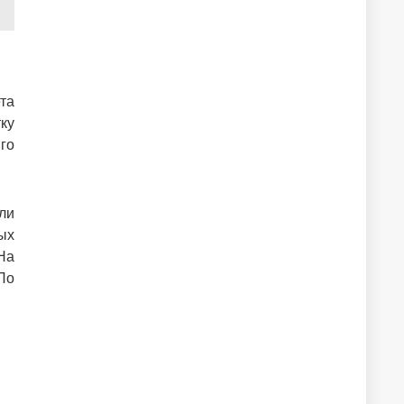
та
ку
го
ли
ых
На
По