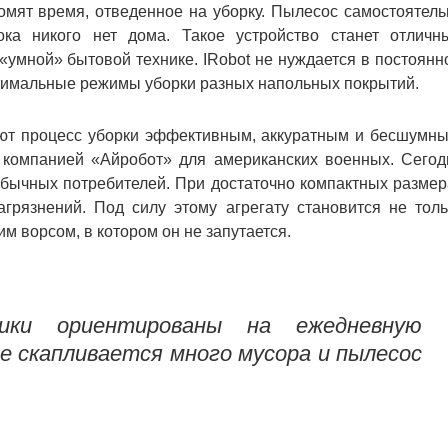
омят время, отведенное на уборку. Пылесос самостоятель
ка никого нет дома. Такое устройство станет отличн
«умной» бытовой технике. IRobot не нуждается в постоянн
птимальные режимы уборки разных напольных покрытий.
ют процесс уборки эффективным, аккуратным и бесшумны
 компанией «Айробот» для американских военных. Сегод
обычных потребителей. При достаточно компактных размер
грязнений. Под силу этому агрегату становится не толь
им ворсом, в котором он не запутается.
ники ориентированы на ежедневную
не скапливается много мусора и пылесос