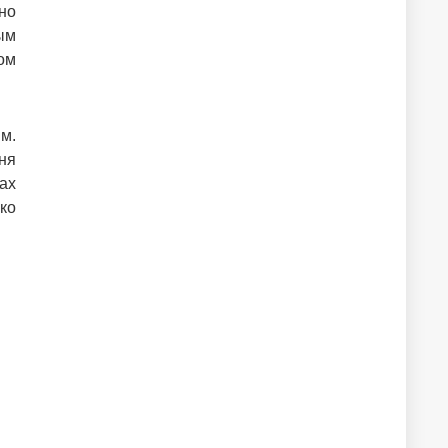
но
ым
ом
м.
ня
ах
ко