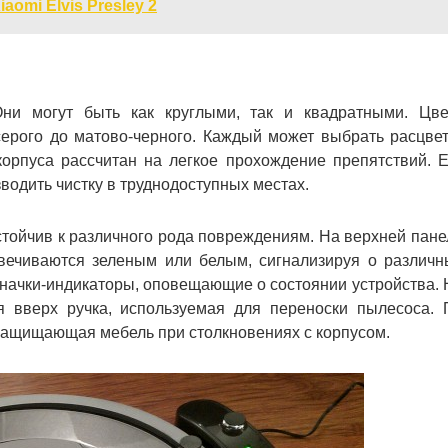
omi Elvis Presley 2
и могут быть как круглыми, так и квадратными. Цве
серого до матово-черного. Каждый может выбрать расцвет
орпуса рассчитан на легкое прохождение препятствий. Е
водить чистку в труднодоступных местах.
устойчив к различного рода повреждениям. На верхней пане
вечиваются зеленым или белым, сигнализируя о различн
значки-индикаторы, оповещающие о состоянии устройства. 
 вверх ручка, используемая для переноски пылесоса. 
защищающая мебель при столкновениях с корпусом.