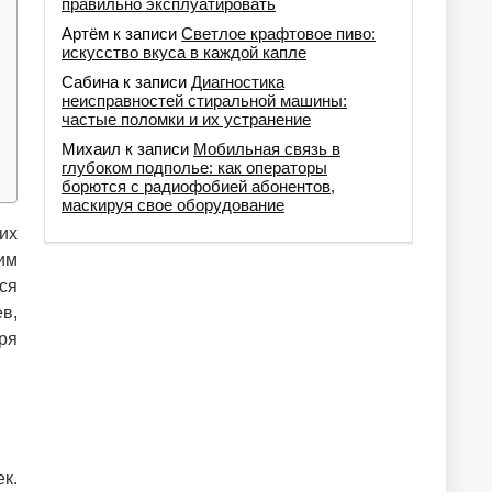
правильно эксплуатировать
Артём
к записи
Светлое крафтовое пиво:
искусство вкуса в каждой капле
Сабина
к записи
Диагностика
неисправностей стиральной машины:
частые поломки и их устранение
Михаил
к записи
Мобильная связь в
глубоком подполье: как операторы
борются с радиофобией абонентов,
маскируя свое оборудование
их
им
ся
в,
ря
к.