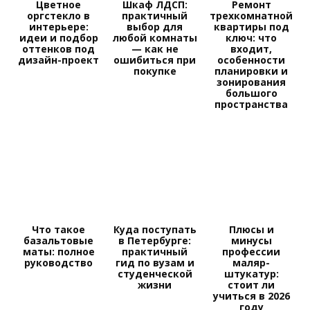
Цветное
Шкаф ЛДСП:
Ремонт
оргстекло в
практичный
трехкомнатной
интерьере:
выбор для
квартиры под
идеи и подбор
любой комнаты
ключ: что
оттенков под
— как не
входит,
дизайн-проект
ошибиться при
особенности
покупке
планировки и
зонирования
большого
пространства
Что такое
Куда поступать
Плюсы и
базальтовые
в Петербурге:
минусы
маты: полное
практичный
профессии
руководство
гид по вузам и
маляр-
студенческой
штукатур:
жизни
стоит ли
учиться в 2026
году