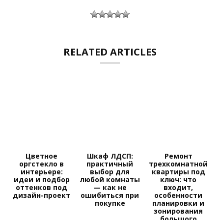
RELATED ARTICLES
Цветное
Шкаф ЛДСП:
Ремонт
оргстекло в
практичный
трехкомнатной
интерьере:
выбор для
квартиры под
идеи и подбор
любой комнаты
ключ: что
оттенков под
— как не
входит,
дизайн-проект
ошибиться при
особенности
покупке
планировки и
зонирования
большого