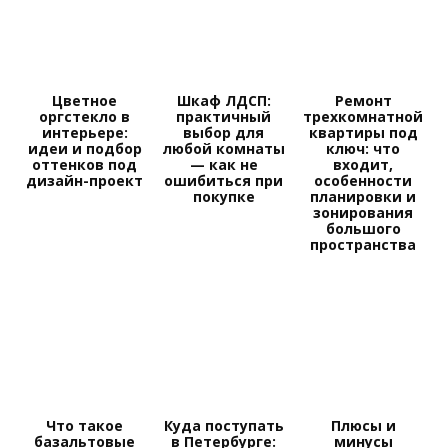
Цветное
Шкаф ЛДСП:
Ремонт
оргстекло в
практичный
трехкомнатной
интерьере:
выбор для
квартиры под
идеи и подбор
любой комнаты
ключ: что
оттенков под
— как не
входит,
дизайн-проект
ошибиться при
особенности
покупке
планировки и
зонирования
большого
пространства
Что такое
Куда поступать
Плюсы и
базальтовые
в Петербурге:
минусы