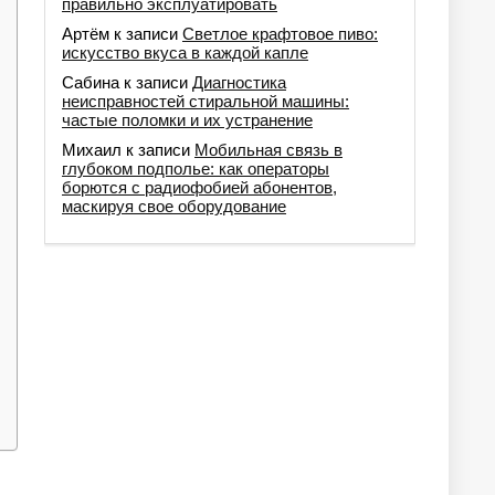
правильно эксплуатировать
Артём
к записи
Светлое крафтовое пиво:
искусство вкуса в каждой капле
Сабина
к записи
Диагностика
неисправностей стиральной машины:
частые поломки и их устранение
Михаил
к записи
Мобильная связь в
глубоком подполье: как операторы
борются с радиофобией абонентов,
маскируя свое оборудование