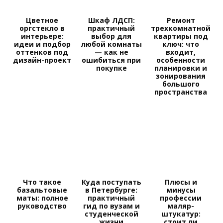
Цветное
Шкаф ЛДСП:
Ремонт
оргстекло в
практичный
трехкомнатной
интерьере:
выбор для
квартиры под
идеи и подбор
любой комнаты
ключ: что
оттенков под
— как не
входит,
дизайн-проект
ошибиться при
особенности
покупке
планировки и
зонирования
большого
пространства
Что такое
Куда поступать
Плюсы и
базальтовые
в Петербурге:
минусы
маты: полное
практичный
профессии
руководство
гид по вузам и
маляр-
студенческой
штукатур:
жизни
стоит ли