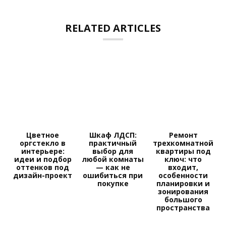
RELATED ARTICLES
Цветное
Шкаф ЛДСП:
Ремонт
оргстекло в
практичный
трехкомнатной
интерьере:
выбор для
квартиры под
идеи и подбор
любой комнаты
ключ: что
оттенков под
— как не
входит,
дизайн-проект
ошибиться при
особенности
покупке
планировки и
зонирования
большого
пространства