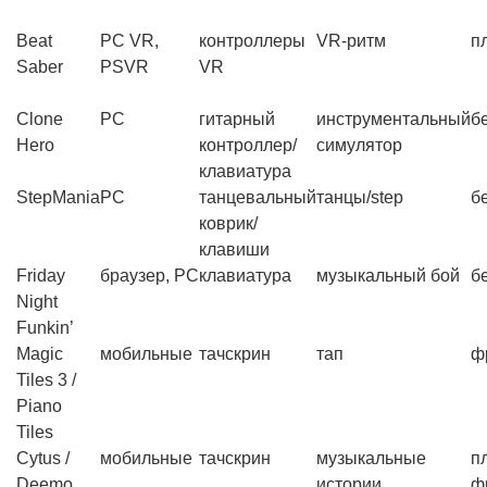
Beat
PC VR,
контроллеры
VR-ритм
п
Saber
PSVR
VR
Clone
PC
гитарный
инструментальный
б
Hero
контроллер/
симулятор
клавиатура
StepMania
PC
танцевальный
танцы/step
б
коврик/
клавиши
Friday
браузер, PC
клавиатура
музыкальный бой
б
Night
Funkin’
Magic
мобильные
тачскрин
тап
ф
Tiles 3 /
Piano
Tiles
Cytus /
мобильные
тачскрин
музыкальные
пл
Deemo
истории
ф