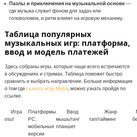
Пазлы и приключения на музыкальной основе
—
где музыка служит фоном для задач или
головоломок, и ритм влияет на игровую механику.
Таблица популярных
музыкальных игр: платформа,
ввод и модель платежей
Здесь собраны игры, которые чаще всего встречаются
в обсуждениях и стримах. Таблица поможет быстро
сравнить и выбрать направление. Больше информации
о том где
скачать игру Моба
, можно узнать пройдя по
ссылке.
Игра
Платформы
Ввод
Жанр
osu!
PC,
мышь/тач/
тап/тайминг
б
мобильные
планшет
версии