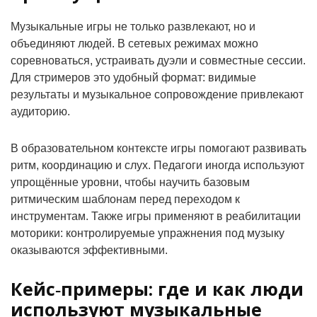
Музыкальные игры не только развлекают, но и
объединяют людей. В сетевых режимах можно
соревноваться, устраивать дуэли и совместные сессии.
Для стримеров это удобный формат: видимые
результаты и музыкальное сопровождение привлекают
аудиторию.
В образовательном контексте игры помогают развивать
ритм, координацию и слух. Педагоги иногда используют
упрощённые уровни, чтобы научить базовым
ритмическим шаблонам перед переходом к
инструментам. Также игры применяют в реабилитации
моторики: контролируемые упражнения под музыку
оказываются эффективными.
Кейс‑примеры: где и как люди
используют музыкальные