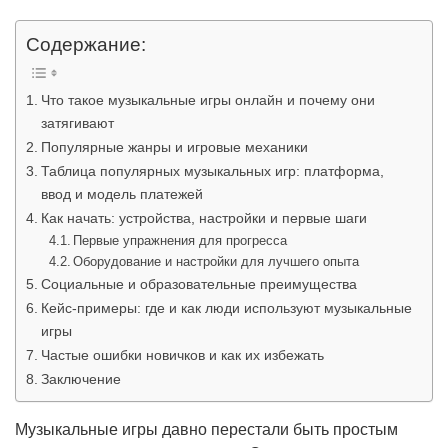
Содержание:
Что такое музыкальные игры онлайн и почему они
затягивают
Популярные жанры и игровые механики
Таблица популярных музыкальных игр: платформа,
ввод и модель платежей
Как начать: устройства, настройки и первые шаги
Первые упражнения для прогресса
Оборудование и настройки для лучшего опыта
Социальные и образовательные преимущества
Кейс‑примеры: где и как люди используют музыкальные
игры
Частые ошибки новичков и как их избежать
Заключение
Музыкальные игры давно перестали быть простым