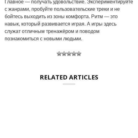
Главное — получать удовольствие. Экспериментируйте
с жанрами, пробуйте пользовательские треки и не
бойтесь выходить из зоны комфорта. Ритм — это
навык, который развивается играя. А игры здесь
служат отличным тренажёром и поводом
познакомиться с новыми людьми.
RELATED ARTICLES