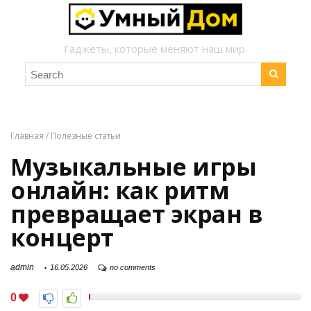
Гаджеты, которые меняют наш мир.
Главная
/
Полезные статьи
Музыкальные игры
онлайн: как ритм
превращает экран в
концерт
admin
16.05.2026
no comments
0