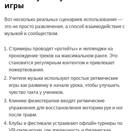
игры
Вот несколько реальных сценариев использования —
это не просто развлечения, а способ взаимодействия с
музыкой и сообществом.
Стримеры проводят «ротейты» и челленджи на
прохождение треков на максимальном ранге. Это
становится регулярным контентом и привлекает
пожертвования.
Учителя музыки используют простые ритмические
игры как разминку в начале урока, чтобы улучшить
чувство такта у учеников.
Клиники физиотерапии вводят ритмические
упражнения для восстановления моторики рук и ног
после травм.
Клубы и фестивали устраивают офлайн‑турниры по
VR‑ритм‑играм, где зрелищность и физическая