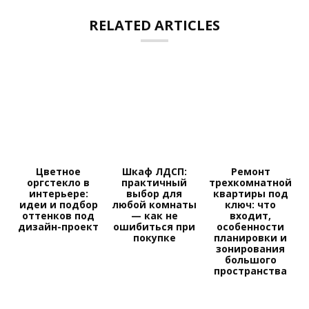
RELATED ARTICLES
Цветное
Шкаф ЛДСП:
Ремонт
оргстекло в
практичный
трехкомнатной
интерьере:
выбор для
квартиры под
идеи и подбор
любой комнаты
ключ: что
оттенков под
— как не
входит,
дизайн-проект
ошибиться при
особенности
покупке
планировки и
зонирования
большого
пространства